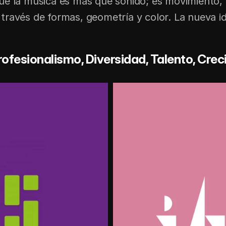
ue la música es más que sonido; es movimiento,
ravés de formas, geometría y color. La nueva iden
rofesionalismo, Diversidad, Talento, Crecim