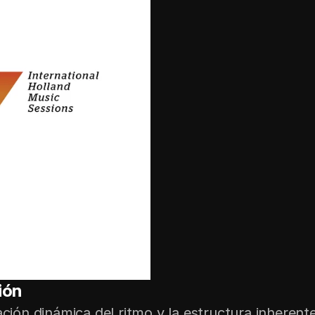
ión
ción dinámica del ritmo y la estructura inherentes