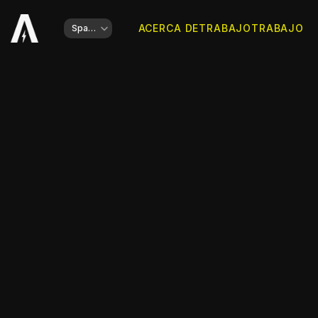
Select Language
ACERCA DE
TRABAJO
TRABAJO
Spanish
Cliente
Klein Vondelpark Ámsterdam
Tipo de trabajo
Diseño 3D, Diseño de Logos, Diseño de In
Año
2021