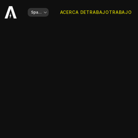
Select Language
ACERCA DE
TRABAJO
TRABAJO
Spanish
Cliente
Big In Japan
Tipo de trabajo
Marca, Fotografía Ai, Consultoría Creati
Año
2024
Comparte esto
DESCRIPCIÓN