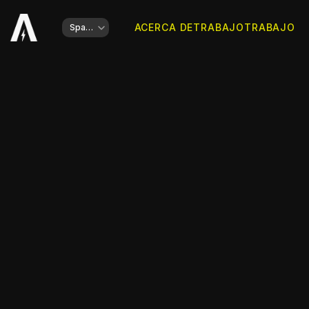
Select Language
ACERCA DE
TRABAJO
TRABAJO
Spanish
Cliente
IHMS
El sitio web está en línea
Ir al sitio web
Tipo de trabajo
Rebranding, Desarrollo de Identidad, Web
Año
2025
Comparte esto